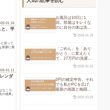
人気の記事を読む
お風呂は10日に1
回。部屋はキレイな
026.01.16
のに自分の体は洗え
しと、平
ない、私の「セルフ
2026.01.29
ネグレクト」のリア
ル
っと戻って
な挨拶に救
「ごめん」を「あり
がとう」に変えたく
て。27万円の洗濯機
に託した、私の精一
2026.02.16
杯の愛情表現
026.01.11
カレンダ
0円の確定申告。それ
でも私がPCを広げ、
最新の画面と格闘す
ななころ
名の成果』
る理由。
2026.03.03