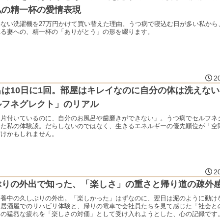
私の精一杯の愛情表現
いない洗濯機を27万円かけて買い替えた理由。うつ病で寝込む日が多い私から
れる妻への、精一杯の「ありがとう」の形を綴ります。
2
呂は10日に1回。部屋はキレイなのに自分の体は洗えな
ルフネグレクト」のリアル
は片付いているのに、自分のお風呂や歯磨きができない」。うつ病でセルフネ
った私の体験談。だらしないのではなく、生きるエネルギーの優先順位が「空
だけかもしれません。
2
ぶりの外出で知った、「楽しさ」の重さと帰り道の疎外
療養中の久しぶりの外出。「楽しかった」はずなのに、翌日は泥のように動け
と居酒屋でのリハビリ体験と、帰りの電車で会社員たちを見て感じた「社会と
その猛烈な疲れを「楽しさの対価」として受け入れようとした、心の記録です