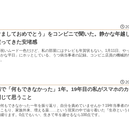
2
けましておめでとう」をコンビニで聞いた。静かな年越
戻ってきた安堵感
祝いムード一色だけど、私の部屋にはテレビも年賀状もない。1月11日、や
静かな平日」にホッとしている、うつ病当事者の記録。コンビニ店員の機械的
話。
2
病で「何もできなかった」1年。19年目の私がスマホの
閉じて思うこと
で何もできなかった一年を振り返り、自分を責めていませんか？19年当事者の
きこもり、家族外来、増える薬……という現実の中で辿り着いた『生存という
綴ります。0点でもいい、生きて年を越せるなら100点です。