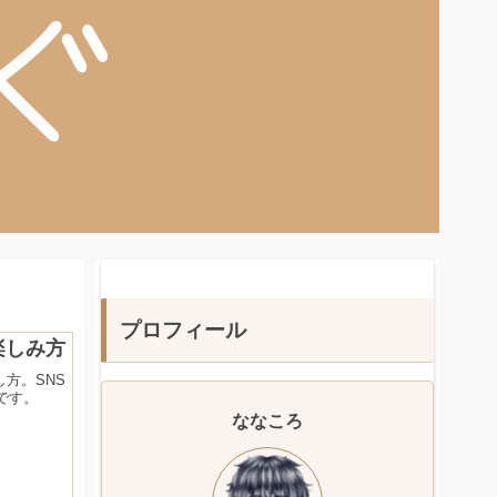
プロフィール
楽しみ方
方。SNS
です。
ななころ