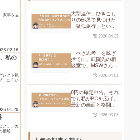
大型連休、ひきこも
、家事を支
りの部屋で見つけた
「疑似旅行」という
楽しみ方
2026.04.29
026.02.16
「べき思考」を脱ぎ
い、私の
捨てに。転院先の相
談室で、MSWさんに
拾い上げてもらった
グレクト気
2026.04.01
私の「生活」
間」に向い
0円の確定申告。それ
でも私がPCを広げ、
最新の画面と格闘す
026.01.29
る理由。
2026.03.03
感
ない…。カ
の距離
。