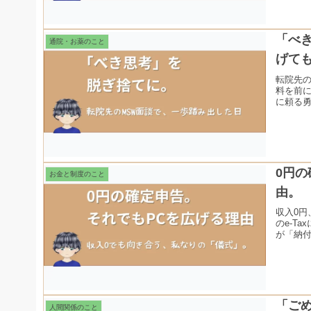
「べ
通院・お薬のこと
げて
転院先
料を前
に頼る
0円
お金と制度のこと
由。
収入0円
のe-T
が「納
「ご
人間関係のこと