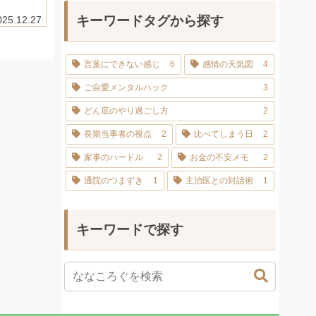
キーワードタグから探す
025.12.27
言葉にできない感じ
6
感情の天気図
4
ご自愛メンタルハック
3
どん底のやり過ごし方
2
長期当事者の視点
2
比べてしまう日
2
家事のハードル
2
お金の不安メモ
2
通院のつまずき
1
主治医との対話術
1
キーワードで探す