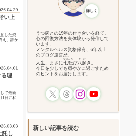
026.04.29
詳しく
拾い上
うつ病との19年の付き合いを経て、
用意した資
心の回復方法を実体験から発信して
終え、誰か
います。
メンタルヘルス資格保有、6年以上
のブログ運営歴。
ななころ
やお
人生、まさに
七転
び
八起
き。
今日を少しでも穏やかに過ごすため
026.04.01
のヒントをお届けします。
する理
として最新
月1日に私
026.03.03
新しい記事を読む
に託し