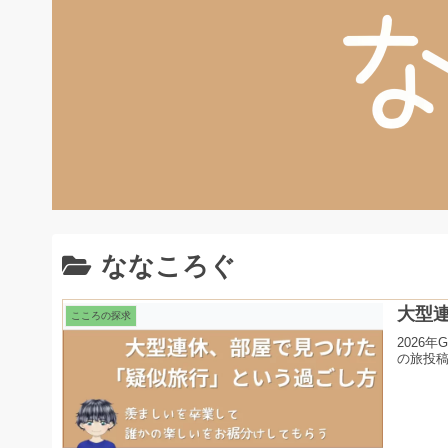
ななころぐ
大型
こころの探求
2026
の旅投