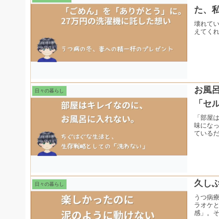
た、
壊れて
えてく
お風
日々の暮らし
「セ
「部屋
味にな
ている
久し
日々の暮らし
うつ病
ラオケ
感」。