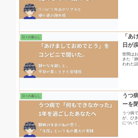
「あ
日々の暮らし
日が
世間はお
きた「
われた
うつ
日々の暮らし
ーを
うつ病
が、ひ
について