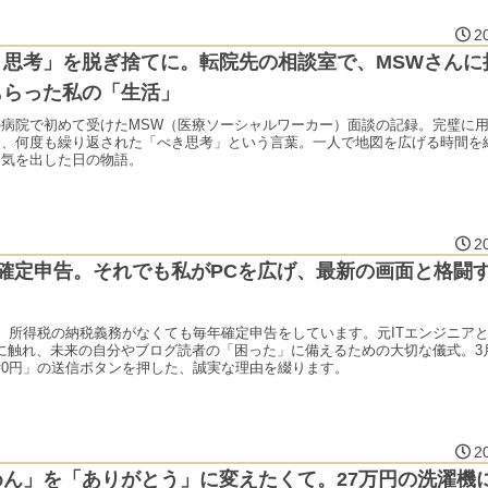
2
き思考」を脱ぎ捨てに。転院先の相談室で、MSWさんに
もらった私の「生活」
の病院で初めて受けたMSW（医療ソーシャルワーカー）面談の記録。完璧に
に、何度も繰り返された「べき思考」という言葉。一人で地図を広げる時間を
勇気を出した日の物語。
2
の確定申告。それでも私がPCを広げ、最新の画面と格闘
、所得税の納税義務がなくても毎年確定申告をしています。元ITエンジニア
axに触れ、未来の自分やブログ読者の「困った」に備えるための大切な儀式。3
付0円」の送信ボタンを押した、誠実な理由を綴ります。
2
めん」を「ありがとう」に変えたくて。27万円の洗濯機