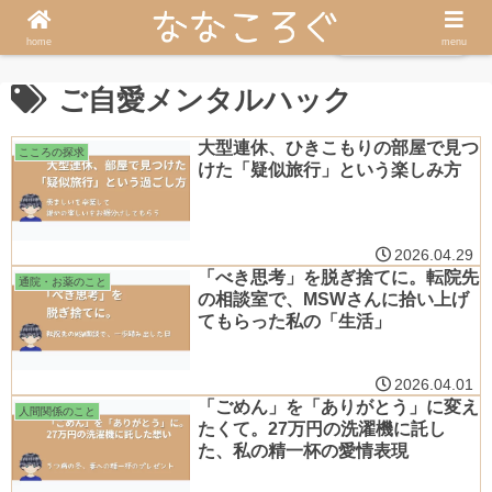
うつ友へ戻る
home
menu
ご自愛メンタルハック
大型連休、ひきこもりの部屋で見つ
こころの探求
けた「疑似旅行」という楽しみ方
2026.04.29
「べき思考」を脱ぎ捨てに。転院先
通院・お薬のこと
の相談室で、MSWさんに拾い上げ
てもらった私の「生活」
2026.04.01
「ごめん」を「ありがとう」に変え
人間関係のこと
たくて。27万円の洗濯機に託し
た、私の精一杯の愛情表現