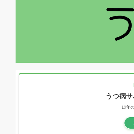
うつ病サ
19年