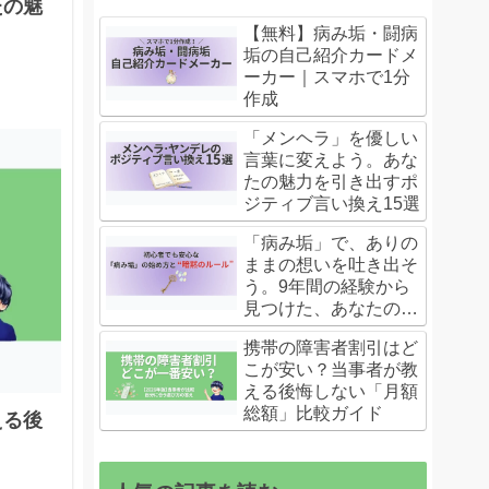
たの魅
【無料】病み垢・闘病
垢の自己紹介カードメ
ーカー｜スマホで1分
作成
「メンヘラ」を優しい
言葉に変えよう。あな
たの魅力を引き出すポ
ジティブ言い換え15選
「病み垢」で、ありの
ままの想いを吐き出そ
う。9年間の経験から
見つけた、あなたの心
を守るためのヒント集
携帯の障害者割引はど
こが安い？当事者が教
える後悔しない「月額
総額」比較ガイド
える後