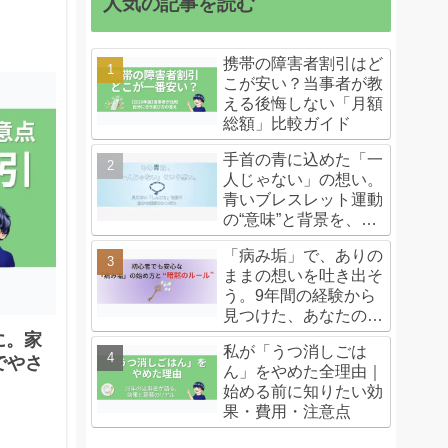
人気の記事を読む
携帯の障害者割引はど
こが安い？当事者が教
える後悔しない「月額
総額」比較ガイド
手首の青に込めた「一
人じゃない」の想い。
青いブレスレット運動
の“意味”と背景を、私
の経験から語ります
「病み垢」で、ありの
ままの想いを吐き出そ
う。9年間の経験から
見つけた、あなたの心
を守るためのヒント集
に。家
私が「うつ消しごは
でやさ
ん」をやめた全理由｜
始める前に知りたい効
果・費用・注意点