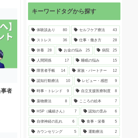
キーワードタグから探す
体験談あり
80
セルフケア療法
43
ストレス
36
仕事・働き方
28
休養
28
お金の悩み
25
病院
25
人間関係
17
睡眠の悩み
15
障害者手帳
14
家族・パートナー
12
認知行動療法
10
レビュー・感想
9
当事者
時事・トレンド
9
自立支援医療制度
8
薬物療法
8
こころの絵本
7
HSP（繊細さん）
7
認知の歪み
6
自律神経の乱れ
6
食事・栄養
5
カウンセリング
5
運動療法
2