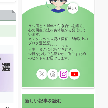
詳しく
うつ病との19年の付き合いを経て、
心の回復方法を実体験から発信して
います。
メンタルヘルス資格保有、6年以上の
ブログ運営歴。
ななころ
やお
人生、まさに
七転
び
八起
き。
今日を少しでも穏やかに過ごすため
のヒントをお届けします。
新しい記事を読む