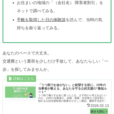
お住まいの地域の「（会社名） 障害者割引」を
ネットで調べてみる。
手帳を取得した日の体験談
を読んで、当時の気
持ちを振り返ってみる。
あなたのペースで大丈夫。
交通費という重荷を少しだけ手放して、あなたらしい「一
歩」を探してみませんか。
「うつ病でお金がない」と絶望する前に。19年の
当事者が教える、あなたを守る公的支援の“最短ル
ート”
うつ病で働けずお金に困ったとき、まず何から考えればいい
のか。19年の当事者が、休職・退職・自営業など状況別に、
頼れる公的支援制度の順番をやさしく解説。傷病手当金や障
害年金など、最初の一歩がわかります。
2026.02.13