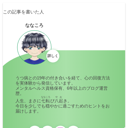
この記事を書いた人
ななころ
詳しく
うつ病との19年の付き合いを経て、心の回復方法
を実体験から発信しています。
メンタルヘルス資格保有、6年以上のブログ運営
歴。
ななころ
やお
人生、まさに
七転
び
八起
き。
今日を少しでも穏やかに過ごすためのヒントをお
届けします。